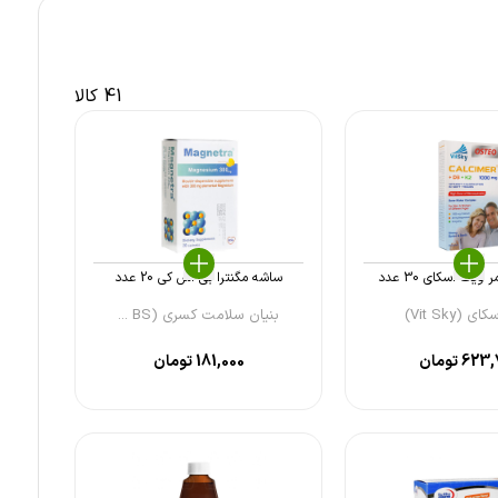
41 کالا
یت اسکای 30 عدد
ساشه مگنترا بی اس کی 20 عدد
 (Vit Sky)
بنیان سلامت کسری (BS ...
623,
تومان
181,000
تومان