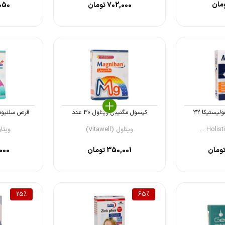
مان
702,000
تومان
050
کپسول مگنیفورت هولیستیکا ۳۲
کپسول مگنیبان ویتاول 30 عدد
قرص سلنیوم پل
ویتاول (Vitawell)
ویتاول (l
ومان
350,001
تومان
000
25
%
65
%