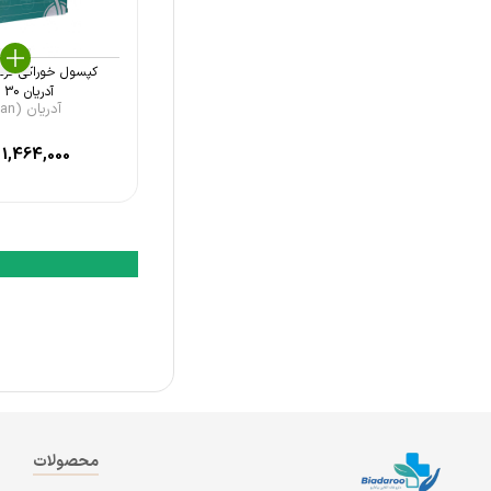
مینا (Mina)
باکاناسان (Bakanasan)
کپسول خوراکی گرنا
آدریان 30 ع ...
آدریان (Adrian)
لایف پلن (Life Plan)
الیت (Elite)
1,464,000
ت
نکستایل (Nextyle)
تسنیم (Tasnim)
دوبیس (Doobis)
اکسیر آفرین آریا (Exir)
ویتاول (Vitawell)
یوروویتال (Eurho Vital)
کارن (Karen)
محصولات
فرش مورنینگ (Fresh Morning)