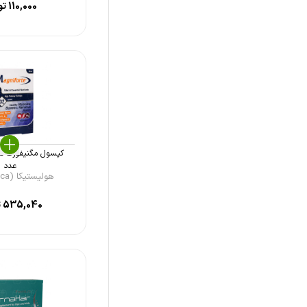
110,000
تو
آلفا ویتامینز (Alfa Vitamins)
تهران شیمی (Tehran Chemie)
دانا (Dana)
ویتان (Vitane)
ماتراسی (Matrasi)
استار ویت (Star Vit)
شهاب درمان (Shahab Darman)
عدد
هولیستیکا (Holistica ...
گلدن لایف (Golden Life)
535,040
ت
نوتری بست (Nutri Best)
نیچرمید (Nature Made)
کاروسوس نچرال هلث (Carusos
Natural Health)
خوارزمی (Kharazmi)