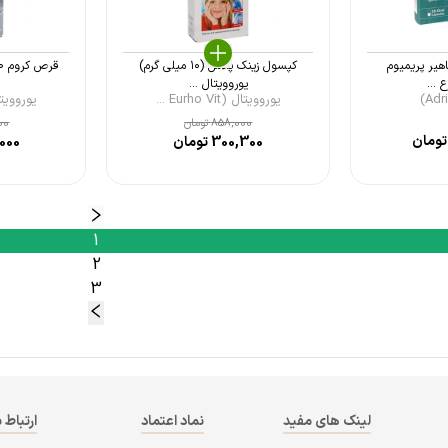
هیر پریمیوم
کپسول زینک پلاس (۱۰ میلی گرم)
یوروویتال ...
یوروویتال (Eurho Vit ...
یوروویتال ( Vit
858,000
تومان
00
ومان
300,300
تومان
000
1
2
3
لینک های مفید
نماد اعتماد
ارتباط ب