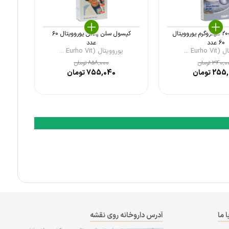
قرص کروم 200 میکروگرم یوروویتال
کپسول سلن پلاس یوروویتال ۶۰
60 عدد
عدد
Eurho ...
یوروویتال (Eurho Vit ...
340,0
تومان
858,000
تومان
255,
تومان
755,040
تومان
ا ما
آدرس داروخانه روی نقشه