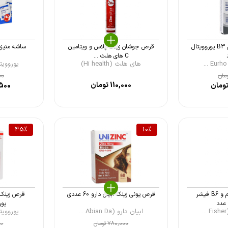
قرص کروم و ویتامین B3 یوروویتال
قرص جوشان زینک پلاس و ویتامین
C های هلث ...
های هلث (Hi health)
یوروویتال ( Vit
مان
00
110,000
تومان
ومان
500
45
%
10
%
قرص جوشان منیزیم و B6 فیشر
قرص یونی زینک ابیان دارو 60 عددی
یورو
ابیان دارو (Abian Da ...
یوروویتال ( Vit
780,000
تومان
00