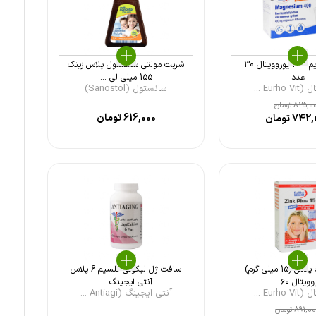
ساشه منیزیم 400 یوروویتال 30
شربت مولتی سانستول پلاس زینک
عدد
155 میلی لی ...
Eurho ...
سانستول (Sanostol)
825,0
تومان
616,000
تومان
742,
تومان
قرص زینک پلاس (15 میلی گرم)
سافت ژل لیکوئی کلسیم 6 پلاس
ویتال ۶۰ ...
آنتی ایجینگ ...
Eurho ...
آنتی ایجینگ (Antiagi ...
891,0
تومان