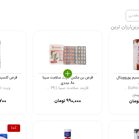
معدنی
رین
ارزان ترین
یم یوروویتال
قرص بن مکس فارمد سلامت سینا
قرص کلسیمر و
80 عددی
فارمد سلامت سینا (Ph ...
ویت اسکای
مان
990,000
تومان
700
ومان
10
%