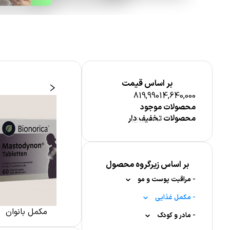
بر اساس قیمت
819,990
14,640,000
محصولات موجود
محصولات تخفیف دار
قیمت (ریال)
بر اساس زیرگروه محصول
-
مراقبت پوست و مو
-
-
مکمل غذایی
مراقبت از مو
معدنی
مکمل بانوان
مکمل های
-
-
-
-
شامپو
مادر و کودک
ترکیبات مغذی
مراقبت از پوست بدن