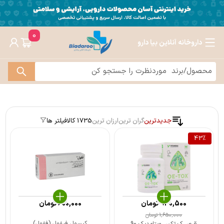
0
داروخانه آنلاین بیا دارو
جدیدترین
گران ترین
ارزان ترین
1735 کالا
فیلتر ها
43
%
940,500
تومان
600,000
تومان
1,650,000
تومان
کپسول فیفول (ففول)