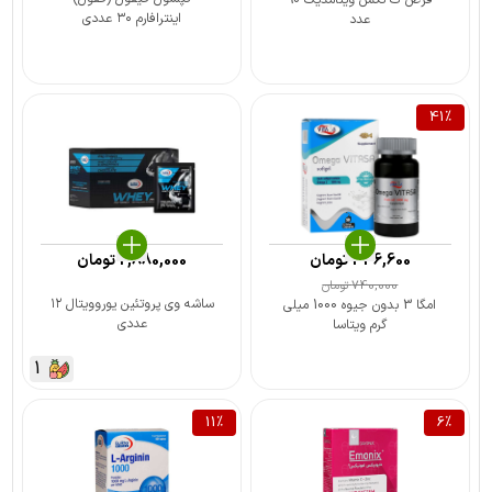
قرص ک تکس ویتامدیک 90
اینترافارم ۳۰ عددی
عدد
41
%
436,600
تومان
2,880,000
تومان
740,000
تومان
ساشه وی پروتئین یوروویتال ۱۲
امگا 3 بدون جیوه 1000 میلی
عددی
گرم ویتاسا
1
11
%
6
%