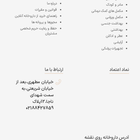
درباره ما
مادر و کودک
قوانین و مقررات
مکمل های کمک درمانی
راهنمای خرید از داروخانه آنلاین
مکمل ورزشی
مجوزها و پروانه ها
بهداشت جنسی
حفظ و رعایت حریم شخصی
بهداشتی
مشتریان
عطر و ادکلن
آرایشی
تجهیزات پزشکی
نماد اعتماد
ارتباط با ما
خیابان مطهری،بعد از
خیابان شریعتی،به
سمت شهدای
ناجا،12پلاک
02188427859
آدرس داروخانه روی نقشه