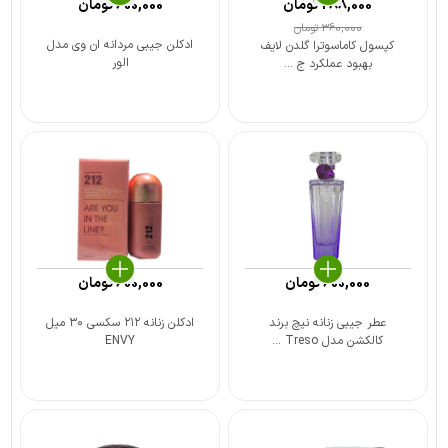
288,000
تومان
600,000
تومان
360,000
تومان
ادکلن جیبی مردانه ان وی مدل
کپسول کاماسوترا گلدن لایف
الور
بهبود عملکرد ج ...
600,000
تومان
600,000
تومان
عطر جیبی زنانه نیچ برند
ادکلن زنانه ۲۱۲ سکسی ۳۰ میل
کالکشن مدل Treso ...
ENVY