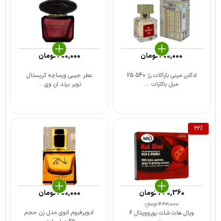
600,000
تومان
600,000
تومان
ادکلن مینی باراکات رژ 540 25
عطر جیبی ورساچه کریستال
میل باکارات ...
نویر برند ان وی ...
22
%
360,360
تومان
600,000
تومان
462,000
تومان
ادوپرفیوم انوی مدل زن حجم
ویال هات شات یوروویتال 6