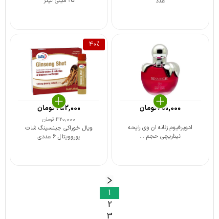
25 میلی لیتر
عدد
40
%
600,000
تومان
252,000
تومان
420,000
تومان
ادوپرفیوم زنانه ان وی رایحه
ویال خوراکی جینسینگ شات
نیناریچی حجم ...
یوروویتال 6 عددی
1
2
3