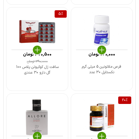
5
%
260,000
تومان
370,500
تومان
390,000
تومان
قرص ملاتونین 5 میلی گرم
سافت ژل کوکیوتن پلاس 100
نکستایل 30 عدد
گل دارو 30 عددی
20
%