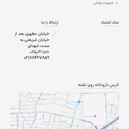
تجهیزات پزشکی
نماد اعتماد
ارتباط با ما
خیابان مطهری،بعد از
خیابان شریعتی،به
سمت شهدای
ناجا،12پلاک
02188427859
آدرس داروخانه روی نقشه