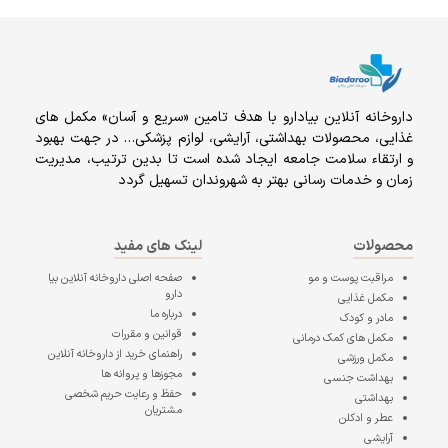
داروخانه آنلاين بيادارو با هدف تامين «سریع و آسان» مكمل هاى
غذايى، محصولات بهداشتى، آرايشى، لوازم پزشکی… در جهت بهبود
و ارتقاء سلامت جامعه ایجاد شده است تا بدین ترتیب، مدیریت
زمان و خدمات رسانی بهتر به شهروندان تسهیل گردد
محصولات
لینک های مفید
مراقبت پوست و مو
صفحه اصلی
داروخانه آنلاین بیا
دارو
مکمل غذایی
درباره ما
مادر و کودک
قوانین و مقررات
مکمل های کمک درمانی
راهنمای خرید از داروخانه آنلاین
مکمل ورزشی
مجوزها و پروانه ها
بهداشت جنسی
حفظ و رعایت حریم شخصی
بهداشتی
مشتریان
عطر و ادکلن
آرایشی