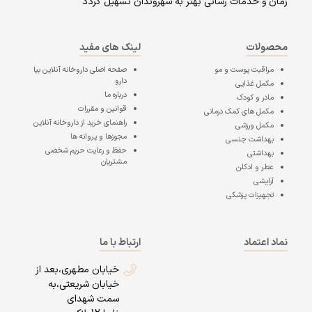
زمان و خدمات رسانی بهتر به شهروندان تسهیل گردد
محصولات
لینک های مفید
مراقبت پوست و مو
صفحه اصلی
داروخانه آنلاین بیا
دارو
مکمل غذایی
درباره ما
مادر و کودک
قوانین و مقررات
مکمل های کمک درمانی
راهنمای خرید از داروخانه آنلاین
مکمل ورزشی
مجوزها و پروانه ها
بهداشت جنسی
حفظ و رعایت حریم شخصی
بهداشتی
مشتریان
عطر و ادکلن
آرایشی
تجهیزات پزشکی
نماد اعتماد
ارتباط با ما
خیابان مطهری،بعد از
خیابان شریعتی،به
سمت شهدای