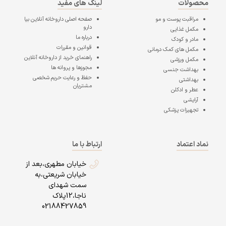
محصولات
لینک های مفید
مراقبت پوست و مو
صفحه اصلی
داروخانه آنلاین بیا
دارو
مکمل غذایی
درباره ما
مادر و کودک
قوانین و مقررات
مکمل های کمک درمانی
راهنمای خرید از داروخانه آنلاین
مکمل ورزشی
مجوزها و پروانه ها
بهداشت جنسی
حفظ و رعایت حریم شخصی
بهداشتی
مشتریان
عطر و ادکلن
آرایشی
تجهیزات پزشکی
نماد اعتماد
ارتباط با ما
خیابان مطهری،بعد از
خیابان شریعتی،به
سمت شهدای
ناجا،12پلاک
02188427859