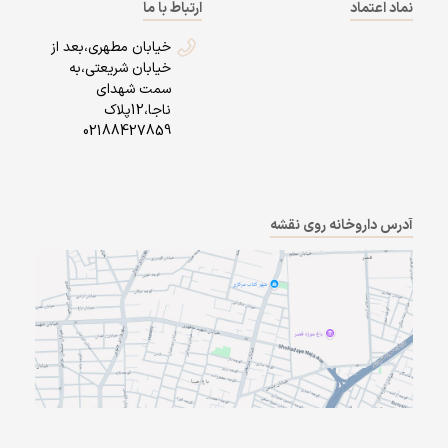
نماد اعتماد
ارتباط با ما
خیابان مطهری،بعد از
خیابان شریعتی،به
سمت شهدای
ناجا،12پلاک
02188427859
آدرس داروخانه روی نقشه