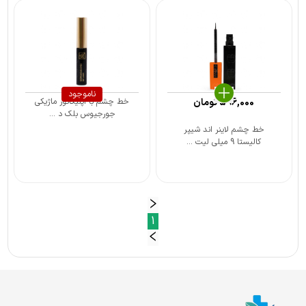
ناموجود
596,000
تومان
خط چشم با اپلیکاتور ماژیکی
جورجیوس بلک د ...
خط چشم لاینر اند شیپر
کالیستا 9 میلی لیت ...
1