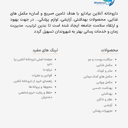
داروخانه آنلاين بيادارو با هدف تامين «سریع و آسان» مكمل هاى
غذايى، محصولات بهداشتى، آرايشى، لوازم پزشکی… در جهت بهبود
و ارتقاء سلامت جامعه ایجاد شده است تا بدین ترتیب، مدیریت
زمان و خدمات رسانی بهتر به شهروندان تسهیل گردد
محصولات
لینک های مفید
مراقبت پوست و مو
صفحه اصلی
داروخانه آنلاین بیا
دارو
مکمل غذایی
درباره ما
مادر و کودک
قوانین و مقررات
مکمل های کمک درمانی
راهنمای خرید از داروخانه آنلاین
مکمل ورزشی
مجوزها و پروانه ها
بهداشت جنسی
حفظ و رعایت حریم شخصی
بهداشتی
مشتریان
عطر و ادکلن
آرایشی
تجهیزات پزشکی