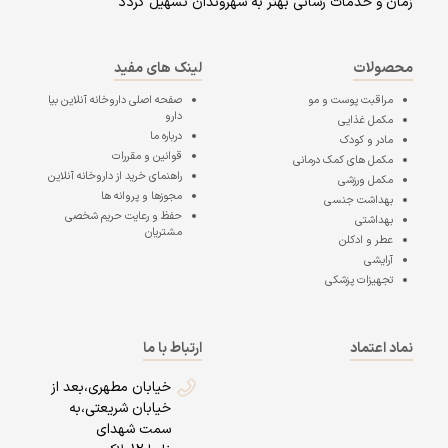
زمان و خدمات رسانی بهتر به شهروندان تسهیل گردد
محصولات
لینک های مفید
مراقبت پوست و مو
صفحه اصلی
داروخانه آنلاین بیا
دارو
مکمل غذایی
درباره ما
مادر و کودک
قوانین و مقررات
مکمل های کمک درمانی
راهنمای خرید از داروخانه آنلاین
مکمل ورزشی
مجوزها و پروانه ها
بهداشت جنسی
حفظ و رعایت حریم شخصی
بهداشتی
مشتریان
عطر و ادکلن
آرایشی
تجهیزات پزشکی
نماد اعتماد
ارتباط با ما
خیابان مطهری،بعد از
خیابان شریعتی،به
سمت شهدای