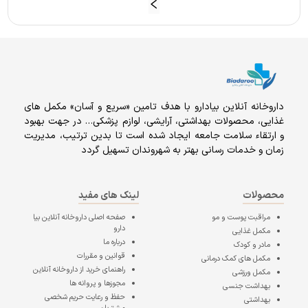
داروخانه آنلاين بيادارو با هدف تامين «سریع و آسان» مكمل هاى
غذايى، محصولات بهداشتى، آرايشى، لوازم پزشکی… در جهت بهبود
و ارتقاء سلامت جامعه ایجاد شده است تا بدین ترتیب، مدیریت
زمان و خدمات رسانی بهتر به شهروندان تسهیل گردد
محصولات
لینک های مفید
مراقبت پوست و مو
صفحه اصلی
داروخانه آنلاین بیا
دارو
مکمل غذایی
درباره ما
مادر و کودک
قوانین و مقررات
مکمل های کمک درمانی
راهنمای خرید از داروخانه آنلاین
مکمل ورزشی
مجوزها و پروانه ها
بهداشت جنسی
حفظ و رعایت حریم شخصی
بهداشتی