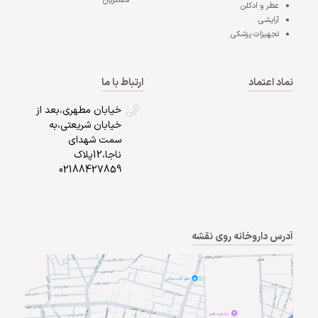
مشتریان
عطر و ادکلن
آرایشی
تجهیزات پزشکی
نماد اعتماد
ارتباط با ما
خیابان مطهری،بعد از
خیابان شریعتی،به
سمت شهدای
ناجا،12پلاک
02188427859
آدرس داروخانه روی نقشه