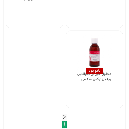
ناموجود
محلول خوراکی بکواکتین
ویتابیوتیکس 200 می ...
1