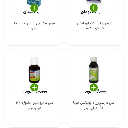
530,000
تومان
60,000
تومان
کپسول آسماکر دارو افشان
قرص مکیدنی آلتادين دینه 30
شایگان 60 عدد
عددی
412,000
تومان
450,000
تومان
شربت رسپیژن دایونیکس فارما
شربت پروسپان انگلهارد ۱۰۰
150 میلی لیتر
میلی لیتر