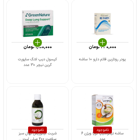
240,000
تومان
1,100,000
تومان
پودر روتارین قائم دارو ۱۰ ساشه
کپسول دیپ لانگ ساپورت
گرین نیچر 30 عدد
ناموجود
ناموجود
ساشه تیموسیپ نویا ویژن 6
شربت لیکوریش نهال سبز
عدد
سلامت 200 میلی لیت ...